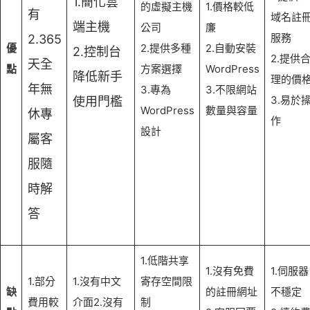
1.簡化雲
的虛擬主機
1.價格較低
有
域名註
端主機
公司
廉
服務
2.365
優
2.提供多種
2.自動安裝
2.控制台
2.提供
天全
點
方案選擇
WordPress
降低新手
理的價
年無
3.專為
3.不限網站
3.易於
使用門檻
WordPress
數量與容量
休專
作
設計
屬客
服隨
時解
答
1.低階共享
1.沒有免費
1.伺服器
1.部分
1.沒有中文
寄存空間限
缺
的註冊網址
不穩定
費用較
介面2.沒有
制