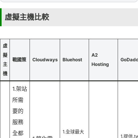
虛擬主機比較
虛
擬
A2
戰國策
Cloudways
Bluehost
GoDad
主
Hosting
機
1.架站
所需
要的
服務
1.全球最大
全都
1.提供.t