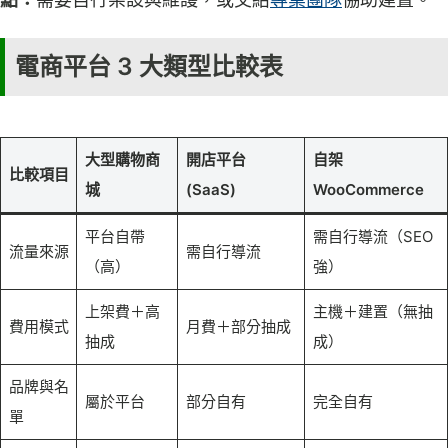
電商平台 3 大類型比較表
大型購物商
開店平台
自架
比較項目
城
(SaaS)
WooCommerce
平台自帶
需自行導流（SEO
流量來源
需自行導流
（高）
強）
上架費＋高
主機＋建置（無抽
費用模式
月費＋部分抽成
抽成
成）
品牌與名
屬於平台
部分自有
完全自有
單