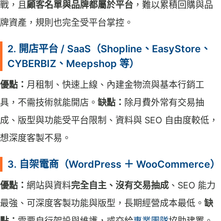
戰，且
顧客名單與品牌都屬於平台
，難以累積回購與品
牌資產，規則也完全受平台掌控。
2. 開店平台 / SaaS（Shopline、EasyStore、
CYBERBIZ、Meepshop 等）
優點：
月租制、快速上線、內建金物流與基本行銷工
具，不需技術就能開店。
缺點：
除月費外常有交易抽
成、版型與功能受平台限制、資料與 SEO 自由度較低，
想深度客製不易。
3. 自架電商（WordPress ＋ WooCommerce）
優點：
網站與資料
完全自主、沒有交易抽成
、SEO 能力
最強、可深度客製功能與版型，長期經營成本最低。
缺
點：
需要自行架設與維護，或交給
專業團隊
協助建置。